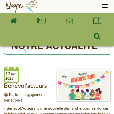
Accueil
Rech
NOTRE ACTUALITÉ
12
Juin
2025
Bénévol'acteurs
Parlons engagement
bénévole !
« Bénévol’Acteurs », une nouvelle démarche pour renforcer